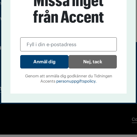
Missa inget
m droger och nykterhet
från Accent
Läs tidigare
ndegatan 21, 116 33 Stockholm
nummer av
Accent
 utgivare: Barbro Janson Lundkvist,
Nej, tack
Genom att anmäla dig godkänner du Tidningen
Accents
personuppgiftspolicy.
Tidningsarkiv
In English
Co