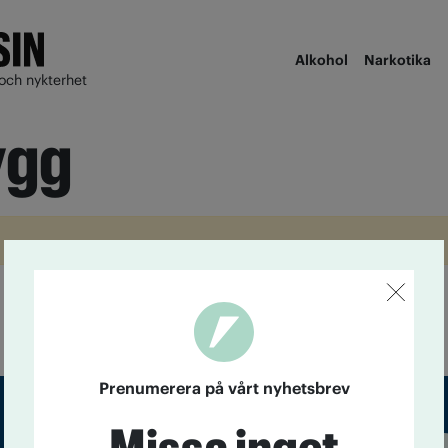
Alkohol
Narkotika
och nykterhet
ygg
Prenumerera på vårt nyhetsbrev