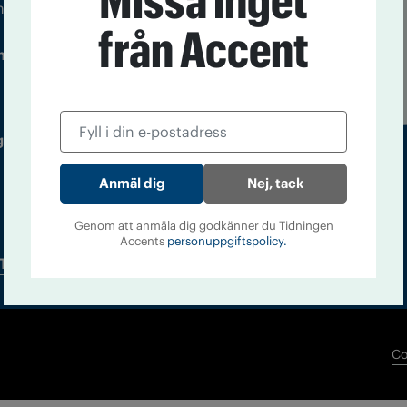
Missa inget
m droger och nykterhet
från Accent
Läs tidigare
ndegatan 21, 116 33 Stockholm
nummer av
Accent
 utgivare: Barbro Janson Lundkvist,
Nej, tack
Genom att anmäla dig godkänner du Tidningen
Accents
personuppgiftspolicy.
Tidningsarkiv
In English
Co