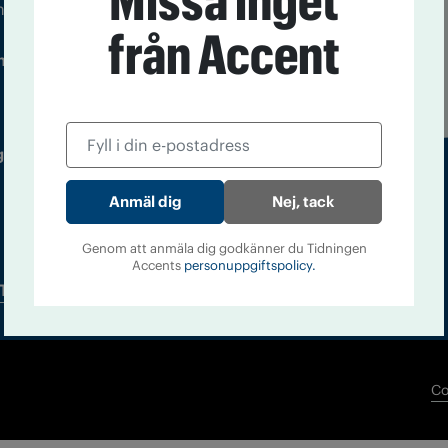
Missa inget
m droger och nykterhet
från Accent
Läs tidigare
ndegatan 21, 116 33 Stockholm
nummer av
Accent
 utgivare: Barbro Janson Lundkvist,
Nej, tack
Genom att anmäla dig godkänner du Tidningen
Accents
personuppgiftspolicy.
Tidningsarkiv
In English
Co