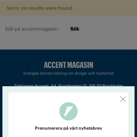
Sorry, no results were found.
Sök
Sveriges största tidning om droger och nykterhet
Tidningen Accent, A4, Bondegatan 21, 116 33 Stockholm
accent@iogt.se
Chefredaktör och ansvarig utgivare: Barbro Janson Lundkvist,
barbro@a4.se.
Prenumerera på vårt nyhetsbrev