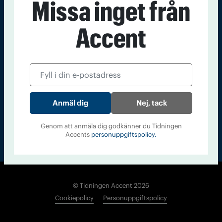
Missa inget från
Kontakt
Om Tidningen
Tidningsarkiv
In English
Accent
Läs tidigare
nummer av
Accent
Nej, tack
Genom att anmäla dig godkänner du Tidningen
Accents
personuppgiftspolicy.
© Tidningen Accent 2026
Cookiepolicy
Personuppgiftspolicy