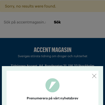
Sorry, no results were found.
Sök
Sveriges största tidning om droger och nykterhet
Tidningen Accent, A4, Bondegatan 21, 116 33 Stockholm
accent@iogt.se
Chefredaktör och ansvarig utgivare: Barbro Janson Lundkvist,
barbro@a4.se.
Prenumerera på vårt nyhetsbrev