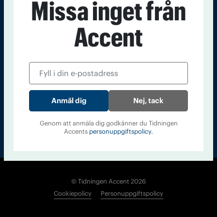
Missa inget från
Kontakt
Om Tidningen
Tidningsarkiv
In English
Accent
Läs tidigare
nummer av
Accent
Nej, tack
Genom att anmäla dig godkänner du Tidningen
Accents
personuppgiftspolicy.
© Tidningen Accent 2026
Cookiepolicy
Personuppgiftspolicy