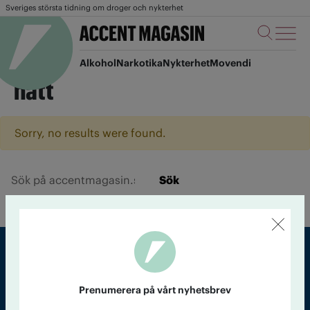
Sveriges största tidning om droger och nykterhet
Alkohol
Narkotika
Nykterhet
Movendi
natt
Sorry, no results were found.
Sök
Sveriges största tidning om droger och nykterhet
Prenumerera på vårt nyhetsbrev
Tidningen Accent, A4, Bondegatan 21, 116 33 Stockholm