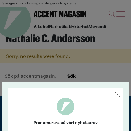
Sveriges största tidning om droger och nykterhet
Alkohol
Narkotika
Nykterhet
Movendi
Nathalie C. Andersson
Sorry, no results were found.
Sök
Sveriges största tidning om droger och nykterhet
Prenumerera på vårt nyhetsbrev
Tidningen Accent, A4, Bondegatan 21, 116 33 Stockholm