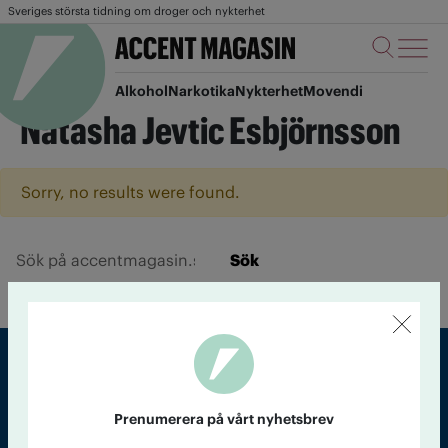
Sveriges största tidning om droger och nykterhet
Alkohol
Narkotika
Nykterhet
Movendi
Natasha Jevtic Esbjörnsson
Sorry, no results were found.
Sök
Sveriges största tidning om droger och nykterhet
Prenumerera på vårt nyhetsbrev
Tidningen Accent, A4, Bondegatan 21, 116 33 Stockholm