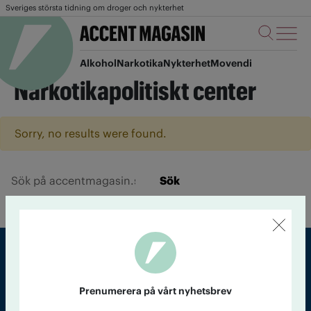
Sveriges största tidning om droger och nykterhet
Alkohol
Narkotika
Nykterhet
Movendi
Narkotikapolitiskt center
Sorry, no results were found.
Sök
Sveriges största tidning om droger och nykterhet
Prenumerera på vårt nyhetsbrev
Tidningen Accent, A4, Bondegatan 21, 116 33 Stockholm