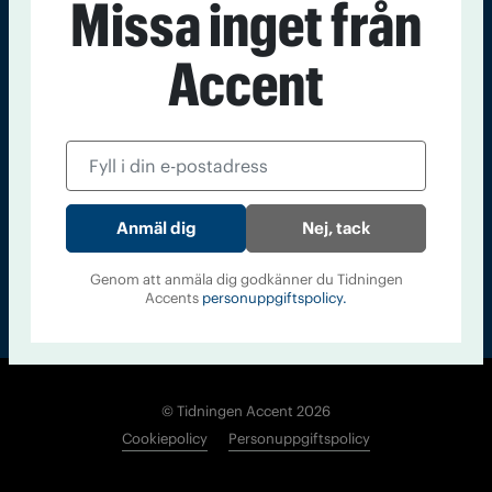
Missa inget från
Kontakt
Om Tidningen
Tidningsarkiv
In English
Accent
Läs tidigare
nummer av
Accent
Nej, tack
Genom att anmäla dig godkänner du Tidningen
Accents
personuppgiftspolicy.
© Tidningen Accent 2026
Cookiepolicy
Personuppgiftspolicy