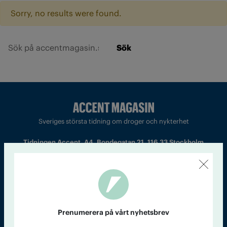
Sorry, no results were found.
Sök
Sveriges största tidning om droger och nykterhet
Tidningen Accent, A4, Bondegatan 21, 116 33 Stockholm
accent@iogt.se
Chefredaktör och ansvarig utgivare: Barbro Janson Lundkvist,
barbro@a4.se.
Prenumerera på vårt nyhetsbrev