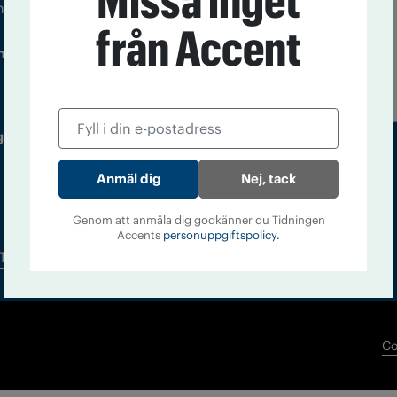
Missa inget
m droger och nykterhet
från Accent
Läs tidigare
ndegatan 21, 116 33 Stockholm
nummer av
Accent
 utgivare: Barbro Janson Lundkvist,
Nej, tack
Genom att anmäla dig godkänner du Tidningen
Accents
personuppgiftspolicy.
Tidningsarkiv
In English
Co