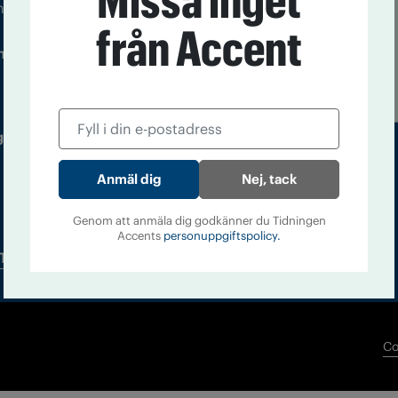
Missa inget
m droger och nykterhet
från Accent
Läs tidigare
ndegatan 21, 116 33 Stockholm
nummer av
Accent
 utgivare: Barbro Janson Lundkvist,
Nej, tack
Genom att anmäla dig godkänner du Tidningen
Accents
personuppgiftspolicy.
Tidningsarkiv
In English
Co