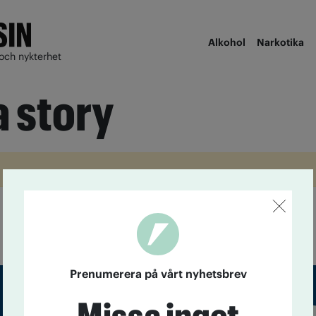
Alkohol
Narkotika
och nykterhet
 story
Prenumerera på vårt nyhetsbrev