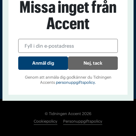
Missa inget från
Kontakt
Om Tidningen
Tidningsarkiv
In English
Accent
Läs tidigare
nummer av
Accent
Nej, tack
Genom att anmäla dig godkänner du Tidningen
Accents
personuppgiftspolicy.
© Tidningen Accent 2026
Cookiepolicy
Personuppgiftspolicy