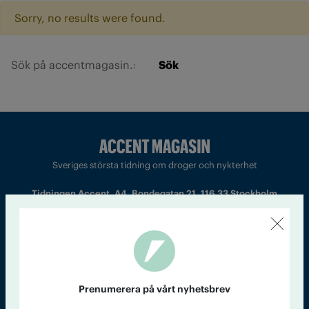
Sorry, no results were found.
Sök
Sveriges största tidning om droger och nykterhet
Tidningen Accent, A4, Bondegatan 21, 116 33 Stockholm
accent@iogt.se
Chefredaktör och ansvarig utgivare: Barbro Janson Lundkvist,
barbro@a4.se.
Prenumerera på vårt nyhetsbrev