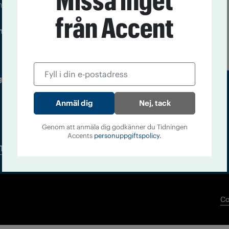
Missa inget
m droger och nykterhet
från Accent
Läs tidigare
ndegatan 21, 116 33 Stockholm
nummer av
Accent
 utgivare: Barbro Janson Lundkvist,
Nej, tack
Genom att anmäla dig godkänner du Tidningen
Accents
personuppgiftspolicy.
Tidningsarkiv
In English
Co