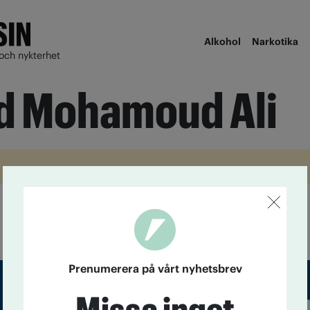
Alkohol
Narkotika
och nykterhet
 Mohamoud Ali
Prenumerera på vårt nyhetsbrev