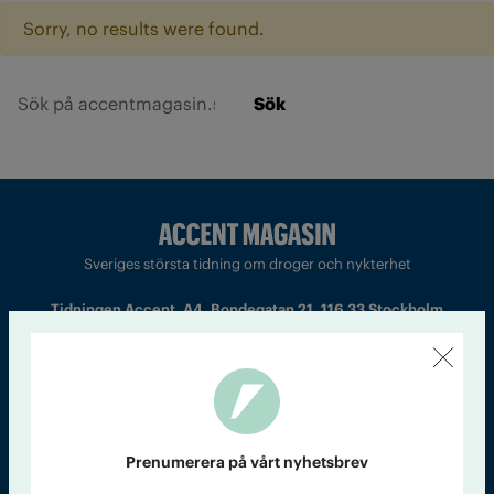
Sorry, no results were found.
Sök
Sveriges största tidning om droger och nykterhet
Tidningen Accent, A4, Bondegatan 21, 116 33 Stockholm
accent@iogt.se
Chefredaktör och ansvarig utgivare: Barbro Janson Lundkvist,
barbro@a4.se.
Prenumerera på vårt nyhetsbrev