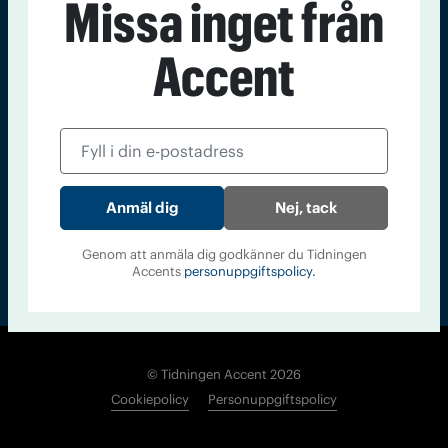
Missa inget från
Kontakt
Om Tidningen
Tidningsarkiv
In English
Accent
Läs tidigare
nummer av
Accent
Nej, tack
Genom att anmäla dig godkänner du Tidningen
Accents
personuppgiftspolicy.
© Tidningen Accent 2026
Cookiepolicy
Personuppgiftspolicy