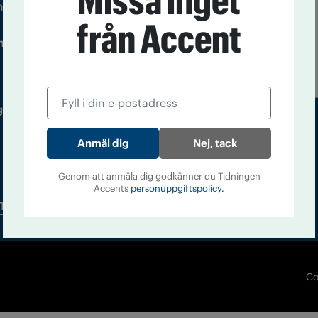
Missa inget
m droger och nykterhet
från Accent
Läs tidigare
ndegatan 21, 116 33 Stockholm
nummer av
Accent
 utgivare: Barbro Janson Lundkvist,
Nej, tack
Genom att anmäla dig godkänner du Tidningen
Accents
personuppgiftspolicy.
Tidningsarkiv
In English
Co