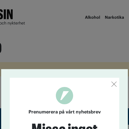
Alkohol
Narkotika
och nykterhet
p
Prenumerera på vårt nyhetsbrev