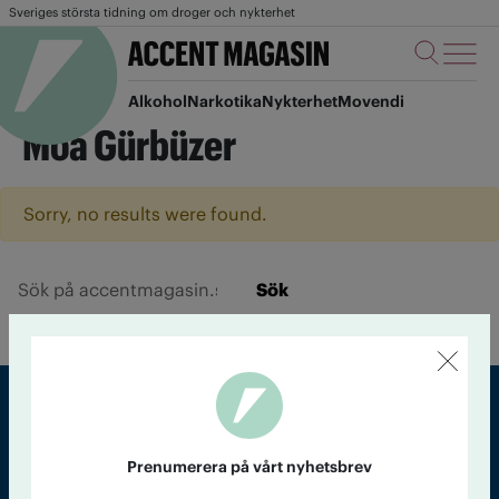
Sveriges största tidning om droger och nykterhet
Alkohol
Narkotika
Nykterhet
Movendi
Moa Gürbüzer
Sorry, no results were found.
Sök
Sveriges största tidning om droger och nykterhet
Prenumerera på vårt nyhetsbrev
Tidningen Accent, A4, Bondegatan 21, 116 33 Stockholm