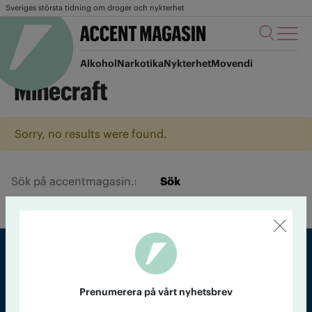
Sveriges största tidning om droger och nykterhet
Alkohol
Narkotika
Nykterhet
Movendi
Minecraft
Sorry, no results were found.
Sök
Sveriges största tidning om droger och nykterhet
Prenumerera på vårt nyhetsbrev
Tidningen Accent, A4, Bondegatan 21, 116 33 Stockholm