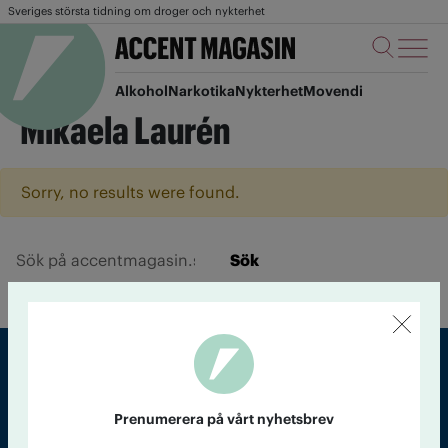
Sveriges största tidning om droger och nykterhet
Alkohol
Narkotika
Nykterhet
Movendi
Mikaela Laurén
Sorry, no results were found.
Sök
Sveriges största tidning om droger och nykterhet
Prenumerera på vårt nyhetsbrev
Tidningen Accent, A4, Bondegatan 21, 116 33 Stockholm