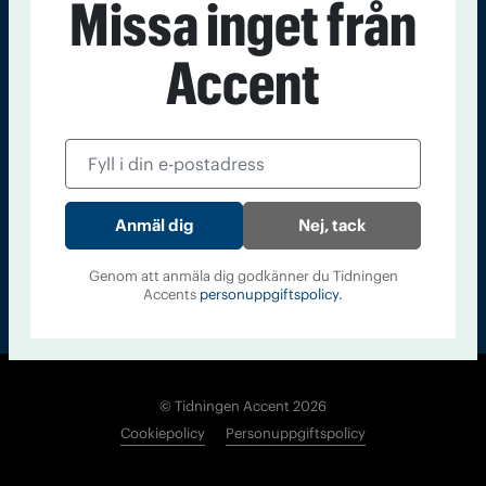
Missa inget från
Kontakt
Om Tidningen
Tidningsarkiv
In English
Accent
Läs tidigare
nummer av
Accent
Nej, tack
Genom att anmäla dig godkänner du Tidningen
Accents
personuppgiftspolicy.
© Tidningen Accent 2026
Cookiepolicy
Personuppgiftspolicy