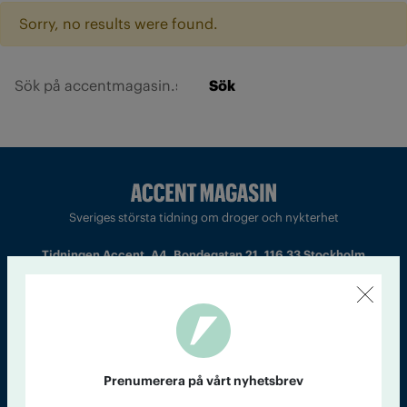
Sorry, no results were found.
Sök
Sveriges största tidning om droger och nykterhet
Tidningen Accent, A4, Bondegatan 21, 116 33 Stockholm
accent@iogt.se
Chefredaktör och ansvarig utgivare: Barbro Janson Lundkvist,
barbro@a4.se.
Prenumerera på vårt nyhetsbrev