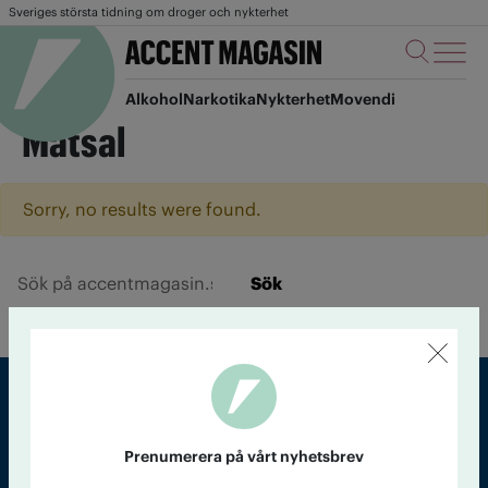
Sveriges största tidning om droger och nykterhet
Alkohol
Narkotika
Nykterhet
Movendi
Matsal
Sorry, no results were found.
Sök
Sveriges största tidning om droger och nykterhet
Prenumerera på vårt nyhetsbrev
Tidningen Accent, A4, Bondegatan 21, 116 33 Stockholm