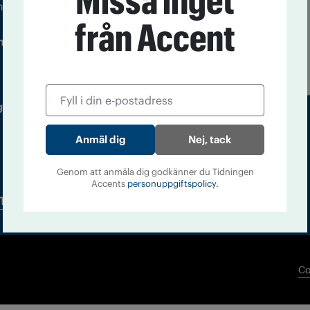
Missa inget
m droger och nykterhet
från Accent
Läs tidigare
ndegatan 21, 116 33 Stockholm
nummer av
Accent
 utgivare: Barbro Janson Lundkvist,
Nej, tack
Genom att anmäla dig godkänner du Tidningen
Accents
personuppgiftspolicy.
Tidningsarkiv
In English
Co