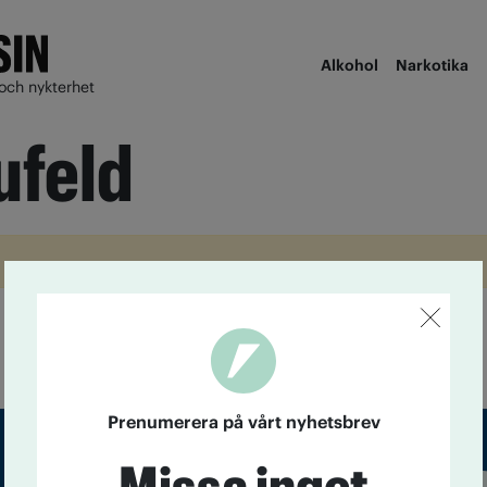
Alkohol
Narkotika
och nykterhet
ufeld
Prenumerera på vårt nyhetsbrev