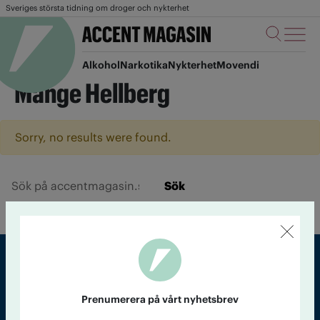
Sveriges största tidning om droger och nykterhet
Alkohol
Narkotika
Nykterhet
Movendi
Mange Hellberg
Sorry, no results were found.
Sök
Sveriges största tidning om droger och nykterhet
Prenumerera på vårt nyhetsbrev
Tidningen Accent, A4, Bondegatan 21, 116 33 Stockholm