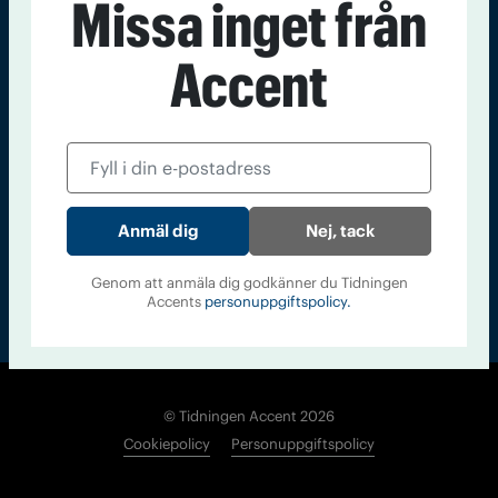
Missa inget från
Kontakt
Om Tidningen
Tidningsarkiv
In English
Accent
Läs tidigare
nummer av
Accent
Nej, tack
Genom att anmäla dig godkänner du Tidningen
Accents
personuppgiftspolicy.
© Tidningen Accent 2026
Cookiepolicy
Personuppgiftspolicy