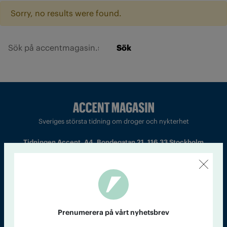
Sorry, no results were found.
Sök
Sveriges största tidning om droger och nykterhet
Tidningen Accent, A4, Bondegatan 21, 116 33 Stockholm
accent@iogt.se
Chefredaktör och ansvarig utgivare: Barbro Janson Lundkvist,
barbro@a4.se.
Prenumerera på vårt nyhetsbrev