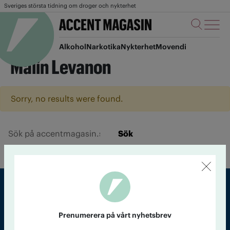
Sveriges största tidning om droger och nykterhet
Alkohol
Narkotika
Nykterhet
Movendi
Malin Levanon
Sorry, no results were found.
Sök
Sveriges största tidning om droger och nykterhet
Prenumerera på vårt nyhetsbrev
Tidningen Accent, A4, Bondegatan 21, 116 33 Stockholm