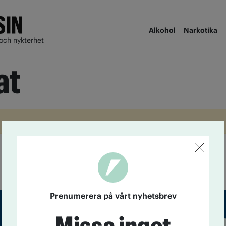
Alkohol
Narkotika
och nykterhet
at
Prenumerera på vårt nyhetsbrev