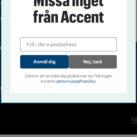
Missa inget
m droger och nykterhet
från Accent
Läs tidigare
ndegatan 21, 116 33 Stockholm
nummer av
Accent
 utgivare: Barbro Janson Lundkvist,
Nej, tack
Genom att anmäla dig godkänner du Tidningen
Accents
personuppgiftspolicy.
Tidningsarkiv
In English
Co