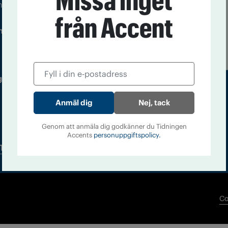
Missa inget
m droger och nykterhet
från Accent
Läs tidigare
ndegatan 21, 116 33 Stockholm
nummer av
Accent
 utgivare: Barbro Janson Lundkvist,
Nej, tack
Genom att anmäla dig godkänner du Tidningen
Accents
personuppgiftspolicy.
Tidningsarkiv
In English
Co