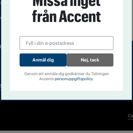
Missa inget
m droger och nykterhet
från Accent
Läs tidigare
ndegatan 21, 116 33 Stockholm
nummer av
Accent
 utgivare: Barbro Janson Lundkvist,
Nej, tack
Genom att anmäla dig godkänner du Tidningen
Accents
personuppgiftspolicy.
Tidningsarkiv
In English
Co