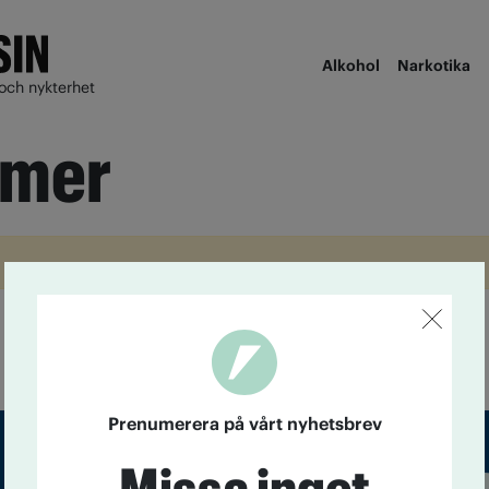
Alkohol
Narkotika
och nykterhet
smer
Prenumerera på vårt nyhetsbrev