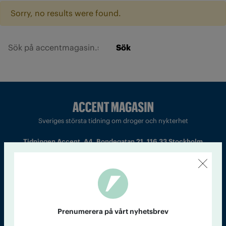
Sorry, no results were found.
Sök
Sveriges största tidning om droger och nykterhet
Tidningen Accent, A4, Bondegatan 21, 116 33 Stockholm
accent@iogt.se
Chefredaktör och ansvarig utgivare: Barbro Janson Lundkvist,
barbro@a4.se.
Prenumerera på vårt nyhetsbrev