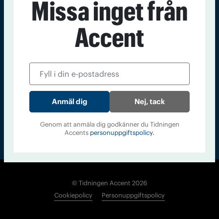
Missa inget från
Kontakt
Om Tidningen
Tidningsarkiv
In English
Accent
Läs tidigare
nummer av
Accent
Nej, tack
Genom att anmäla dig godkänner du Tidningen
Accents
personuppgiftspolicy.
© Tidningen Accent 2026
Cookiepolicy
Personuppgiftspolicy