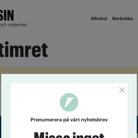
Alkohol
Narkotika
och nykterhet
ntimret
Prenumerera på vårt nyhetsbrev