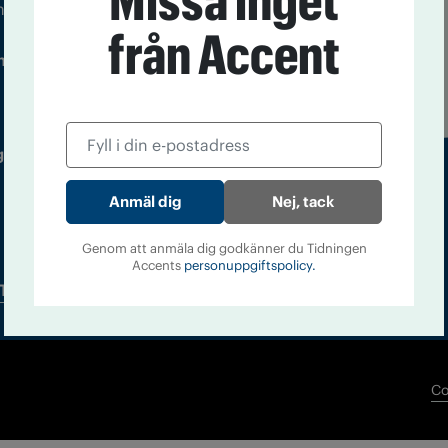
Missa inget
m droger och nykterhet
från Accent
Läs tidigare
ndegatan 21, 116 33 Stockholm
nummer av
Accent
 utgivare: Barbro Janson Lundkvist,
Nej, tack
Genom att anmäla dig godkänner du Tidningen
Accents
personuppgiftspolicy.
Tidningsarkiv
In English
Co