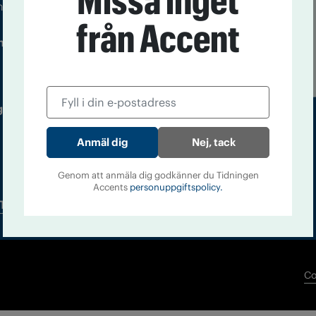
Missa inget
m droger och nykterhet
från Accent
Läs tidigare
ndegatan 21, 116 33 Stockholm
nummer av
Accent
 utgivare: Barbro Janson Lundkvist,
Nej, tack
Genom att anmäla dig godkänner du Tidningen
Accents
personuppgiftspolicy.
Tidningsarkiv
In English
Co