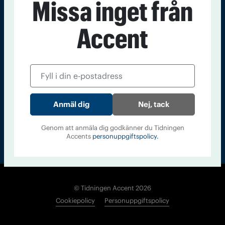
Missa inget från
Kontakt
Om Tidningen
Tidningsarkiv
In English
Accent
Läs tidigare
nummer av
Accent
Nej, tack
Genom att anmäla dig godkänner du Tidningen
Accents
personuppgiftspolicy.
© Tidningen Accent 2026
Cookiepolicy
Personuppgiftspolicy