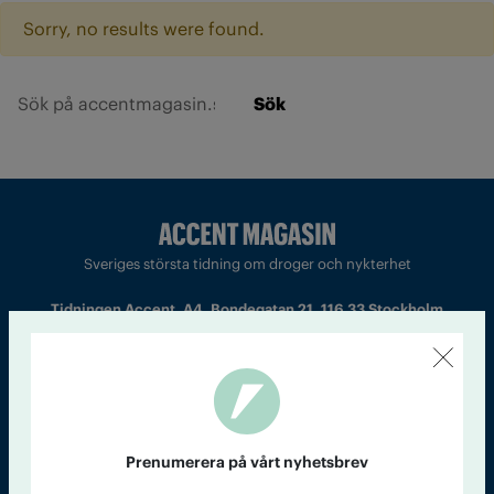
Sorry, no results were found.
Sök
Sveriges största tidning om droger och nykterhet
Tidningen Accent, A4, Bondegatan 21, 116 33 Stockholm
accent@iogt.se
Chefredaktör och ansvarig utgivare: Barbro Janson Lundkvist,
barbro@a4.se.
Prenumerera på vårt nyhetsbrev