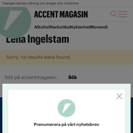
Sveriges största tidning om droger och nykterhet
Alkohol
Narkotika
Nykterhet
Movendi
Lena Ingelstam
Sorry, no results were found.
Sök
Sveriges största tidning om droger och nykterhet
Prenumerera på vårt nyhetsbrev
Tidningen Accent, A4, Bondegatan 21, 116 33 Stockholm