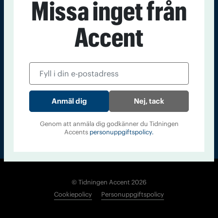
Missa inget från
Kontakt
Om Tidningen
Tidningsarkiv
In English
Accent
Läs tidigare
nummer av
Accent
Nej, tack
Genom att anmäla dig godkänner du Tidningen
Accents
personuppgiftspolicy.
© Tidningen Accent 2026
Cookiepolicy
Personuppgiftspolicy