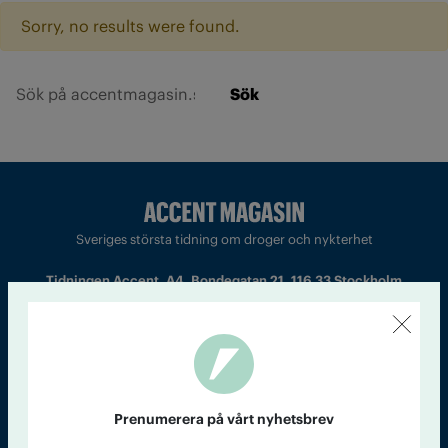
Sorry, no results were found.
Sök
Sveriges största tidning om droger och nykterhet
Tidningen Accent, A4, Bondegatan 21, 116 33 Stockholm
accent@iogt.se
Chefredaktör och ansvarig utgivare: Barbro Janson Lundkvist,
barbro@a4.se.
Prenumerera på vårt nyhetsbrev