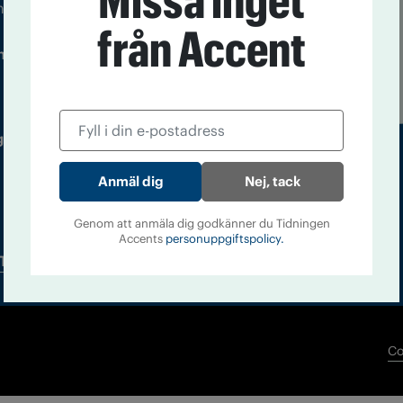
Missa inget
m droger och nykterhet
från Accent
Läs tidigare
ndegatan 21, 116 33 Stockholm
nummer av
Accent
 utgivare: Barbro Janson Lundkvist,
Nej, tack
Genom att anmäla dig godkänner du Tidningen
Accents
personuppgiftspolicy.
Tidningsarkiv
In English
Co