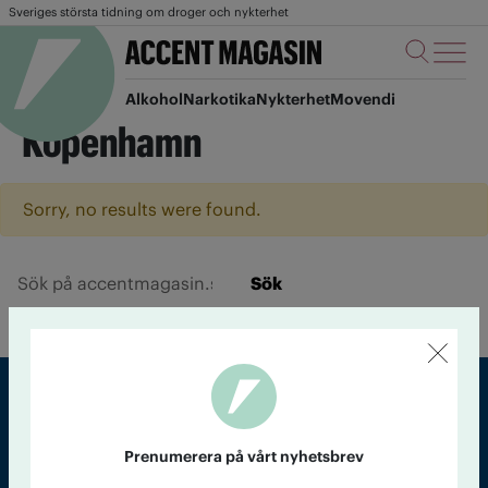
Sveriges största tidning om droger och nykterhet
Alkohol
Narkotika
Nykterhet
Movendi
Köpenhamn
Sorry, no results were found.
Sök
Sveriges största tidning om droger och nykterhet
Prenumerera på vårt nyhetsbrev
Tidningen Accent, A4, Bondegatan 21, 116 33 Stockholm