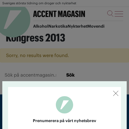
Sveriges största tidning om droger och nykterhet
Alkohol
Narkotika
Nykterhet
Movendi
Kongress 2013
Sorry, no results were found.
Sök
Sveriges största tidning om droger och nykterhet
Prenumerera på vårt nyhetsbrev
Tidningen Accent, A4, Bondegatan 21, 116 33 Stockholm