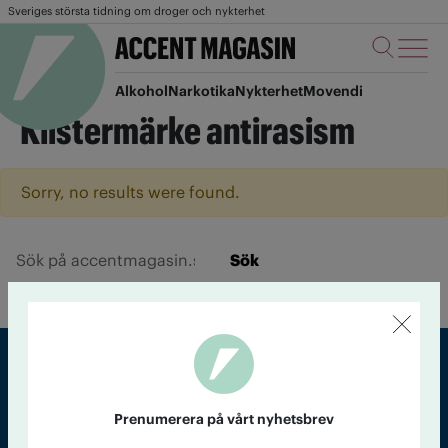
Sveriges största tidning om droger och nykterhet
Alkohol
Narkotika
Nykterhet
Movendi
Klistermärke antirasism
Sorry, no results were found.
Sök
Sveriges största tidning om droger och nykterhet
Prenumerera på vårt nyhetsbrev
Tidningen Accent, A4, Bondegatan 21, 116 33 Stockholm