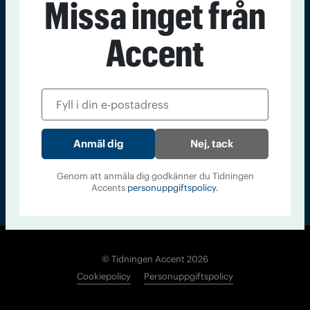
Missa inget från
Kontakt
Om Tidningen
Tidningsarkiv
In English
Accent
Läs tidigare
nummer av
Accent
Nej, tack
Genom att anmäla dig godkänner du Tidningen
Accents
personuppgiftspolicy.
© Tidningen Accent 2026
Cookiepolicy
Personuppgiftspolicy