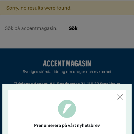
Sorry, no results were found.
Sök
Sveriges största tidning om droger och nykterhet
Tidningen Accent, A4, Bondegatan 21, 116 33 Stockholm
accent@iogt.se
Chefredaktör och ansvarig utgivare: Barbro Janson Lundkvist,
barbro@a4.se.
Prenumerera på vårt nyhetsbrev