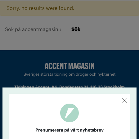
Sorry, no results were found.
Sök
Sveriges största tidning om droger och nykterhet
Tidningen Accent, A4, Bondegatan 21, 116 33 Stockholm
accent@iogt.se
Chefredaktör och ansvarig utgivare: Barbro Janson Lundkvist,
barbro@a4.se.
Prenumerera på vårt nyhetsbrev