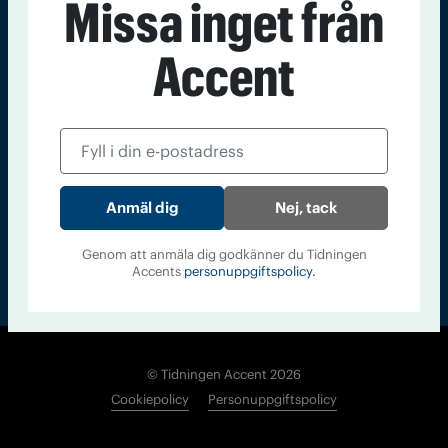
Missa inget från
Kontakt
Om Tidningen
Tidningsarkiv
In English
Accent
Läs tidigare
nummer av
Accent
Nej, tack
Genom att anmäla dig godkänner du Tidningen
Accents
personuppgiftspolicy.
© Tidningen Accent 2026
Cookiepolicy
Personuppgiftspolicy