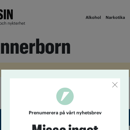
Alkohol
Narkotika
och nykterhet
Annerborn
Prenumerera på vårt nyhetsbrev