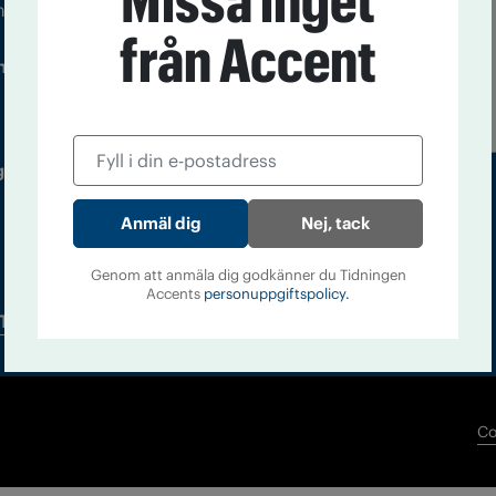
Missa inget
m droger och nykterhet
från Accent
Läs tidigare
ndegatan 21, 116 33 Stockholm
nummer av
Accent
 utgivare: Barbro Janson Lundkvist,
Nej, tack
Genom att anmäla dig godkänner du Tidningen
Accents
personuppgiftspolicy.
Tidningsarkiv
In English
Co