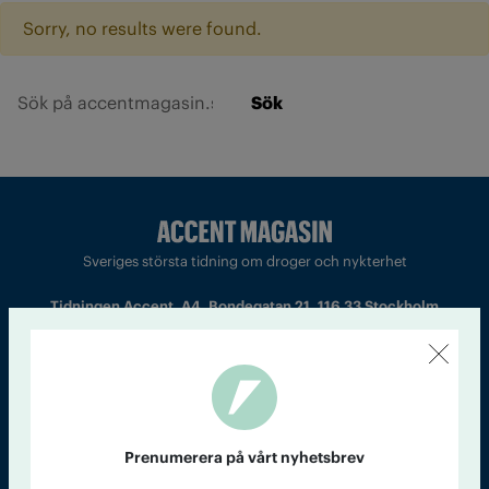
Sorry, no results were found.
Sök
Sveriges största tidning om droger och nykterhet
Tidningen Accent, A4, Bondegatan 21, 116 33 Stockholm
accent@iogt.se
Chefredaktör och ansvarig utgivare: Barbro Janson Lundkvist,
barbro@a4.se.
Prenumerera på vårt nyhetsbrev