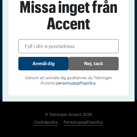
Missa inget från
Kontakt
Om Tidningen
Tidningsarkiv
In English
Accent
Läs tidigare
nummer av
Accent
Nej, tack
Genom att anmäla dig godkänner du Tidningen
Accents
personuppgiftspolicy.
© Tidningen Accent 2026
Cookiepolicy
Personuppgiftspolicy