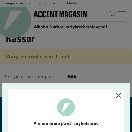
Sveriges största tidning om droger och nykterhet
Alkohol
Narkotika
Nykterhet
Movendi
Kassor
Sorry, no results were found.
Sök
Sveriges största tidning om droger och nykterhet
Prenumerera på vårt nyhetsbrev
Tidningen Accent, A4, Bondegatan 21, 116 33 Stockholm