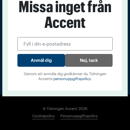
Missa inget från
Kontakt
Om Tidningen
Tidningsarkiv
In English
Accent
Läs tidigare
nummer av
Accent
Nej, tack
Genom att anmäla dig godkänner du Tidningen
Accents
personuppgiftspolicy.
© Tidningen Accent 2026
Cookiepolicy
Personuppgiftspolicy