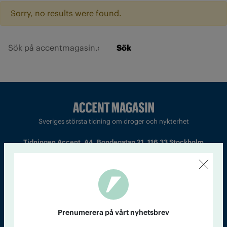
Sorry, no results were found.
Sök
Sveriges största tidning om droger och nykterhet
Tidningen Accent, A4, Bondegatan 21, 116 33 Stockholm
accent@iogt.se
Chefredaktör och ansvarig utgivare: Barbro Janson Lundkvist,
barbro@a4.se.
Prenumerera på vårt nyhetsbrev