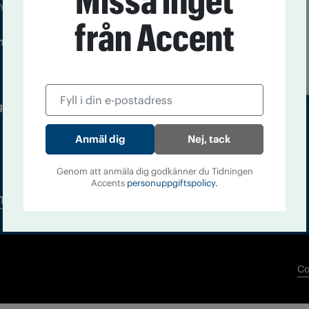
Missa inget
m droger och nykterhet
från Accent
Läs tidigare
ndegatan 21, 116 33 Stockholm
nummer av
Accent
 utgivare: Barbro Janson Lundkvist,
Nej, tack
Genom att anmäla dig godkänner du Tidningen
Accents
personuppgiftspolicy.
Tidningsarkiv
In English
Co