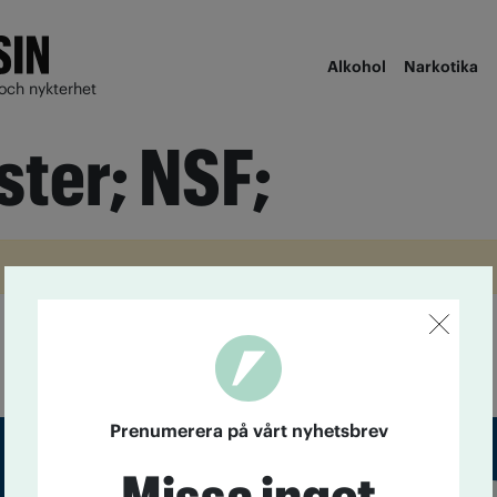
Alkohol
Narkotika
och nykterhet
ster; NSF;
Prenumerera på vårt nyhetsbrev