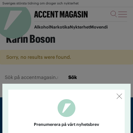
Sveriges största tidning om droger och nykterhet
Alkohol
Narkotika
Nykterhet
Movendi
Karin Boson
Sorry, no results were found.
Sök
Sveriges största tidning om droger och nykterhet
Prenumerera på vårt nyhetsbrev
Tidningen Accent, A4, Bondegatan 21, 116 33 Stockholm