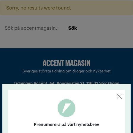
Sorry, no results were found.
Sök
Sveriges största tidning om droger och nykterhet
Tidningen Accent, A4, Bondegatan 21, 116 33 Stockholm
accent@iogt.se
Chefredaktör och ansvarig utgivare: Barbro Janson Lundkvist,
barbro@a4.se.
Prenumerera på vårt nyhetsbrev