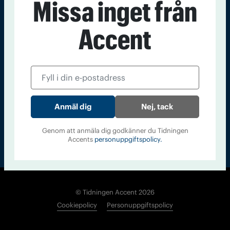
Missa inget från
Kontakt
Om Tidningen
Tidningsarkiv
In English
Accent
Läs tidigare
nummer av
Accent
Nej, tack
Genom att anmäla dig godkänner du Tidningen
Accents
personuppgiftspolicy.
© Tidningen Accent 2026
Cookiepolicy
Personuppgiftspolicy