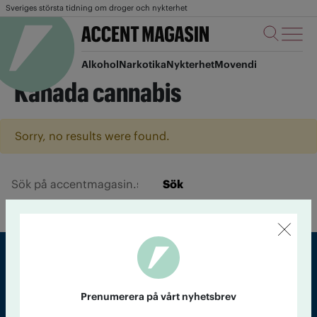
Sveriges största tidning om droger och nykterhet
Alkohol
Narkotika
Nykterhet
Movendi
Kanada cannabis
Sorry, no results were found.
Sök
Sveriges största tidning om droger och nykterhet
Prenumerera på vårt nyhetsbrev
Tidningen Accent, A4, Bondegatan 21, 116 33 Stockholm