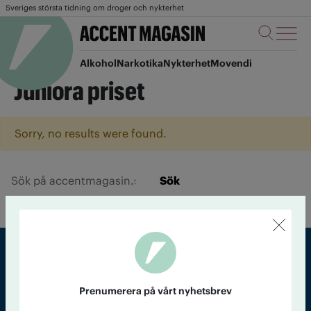
Sveriges största tidning om droger och nykterhet
Alkohol
Narkotika
Nykterhet
Movendi
Juniora priset
Sorry, no results were found.
Sök
Sveriges största tidning om droger och nykterhet
Prenumerera på vårt nyhetsbrev
Tidningen Accent, A4, Bondegatan 21, 116 33 Stockholm