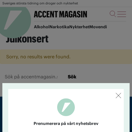
Sveriges största tidning om droger och nykterhet
Alkohol
Narkotika
Nykterhet
Movendi
Julkonsert
Sorry, no results were found.
Sök
Sveriges största tidning om droger och nykterhet
Prenumerera på vårt nyhetsbrev
Tidningen Accent, A4, Bondegatan 21, 116 33 Stockholm